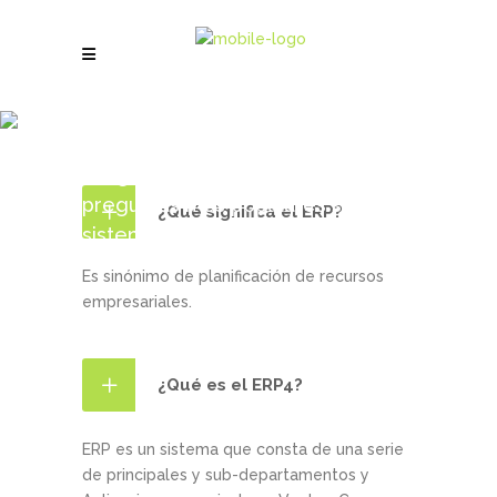
FAQ
Pregunta y respuesta para las
preguntas más populares sobre el
¿Qué significa el ERP?
sistema ERP4.
Es sinónimo de planificación de recursos
empresariales.
¿Qué es el ERP4?
ERP es un sistema que consta de una serie
de principales y sub-departamentos y